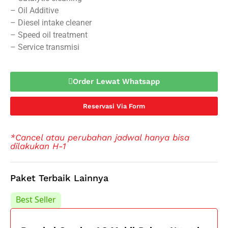
– Oil Additive
– Diesel intake cleaner
– Speed oil treatment
– Service transmisi
Order Lewat Whatsapp
Reservasi Via Form
*Cancel atau perubahan jadwal hanya bisa
dilakukan H-1
Paket Terbaik Lainnya
Best Seller
Best Seller