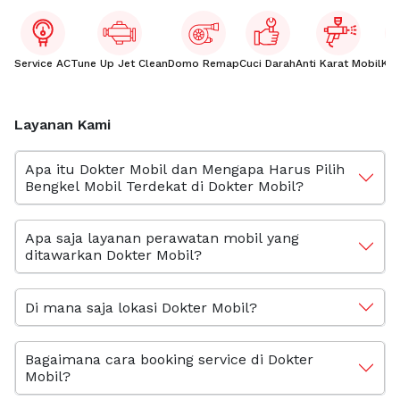
Service AC
Tune Up Jet Clean
Domo Remap
Cuci Darah
Anti Karat Mobil
Kac
Layanan Kami
Apa itu Dokter Mobil dan Mengapa Harus Pilih
Bengkel Mobil Terdekat di Dokter Mobil?
Apa saja layanan perawatan mobil yang
ditawarkan Dokter Mobil?
Di mana saja lokasi Dokter Mobil?
Bagaimana cara booking service di Dokter
Mobil?