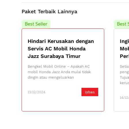
Paket Terbaik Lainnya
Best Seller
Best 
Hindari Kerusakan dengan
Ing
Servis AC Mobil Honda
Mob
Jazz Surabaya Timur
Per
Bengkel Mobil Online – Apakah AC
Seti
mobil Honda Jazz Anda mulai tidak
peng
dingin atau mengeluarkan
Tuju
keru
13/12/2024
iyhan
14/12