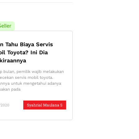
Seller
in Tahu Biaya Servis
il Toyota? Ini Dia
kiraannya
ap bulan, pemilik wajib melakukan
ecekan servis mobil toyota.
annya untuk mengetahui adanya
sakan pada
/2020
Syahrial Maulana S