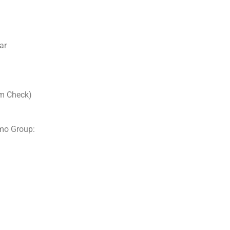
ar
m Check)
mo Group: