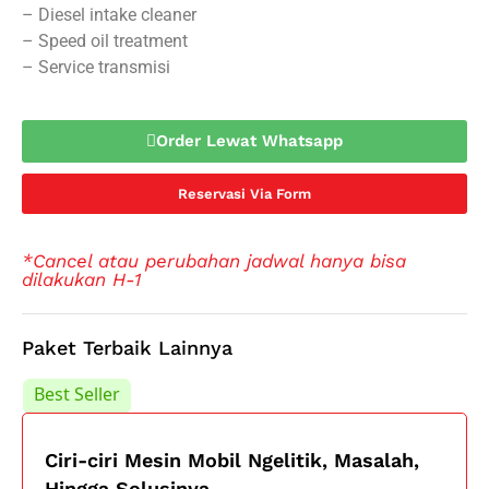
– Diesel intake cleaner
– Speed oil treatment
– Service transmisi
Order Lewat Whatsapp
Reservasi Via Form
*Cancel atau perubahan jadwal hanya bisa
dilakukan H-1
Paket Terbaik Lainnya
Best Seller
Best Seller
Ciri-ciri Mesin Mobil Ngelitik, Masalah,
Hingga Solusinya