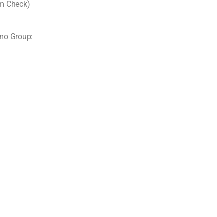
m Check)
mo Group: