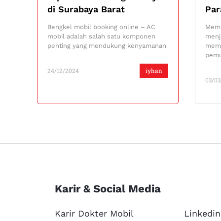
di Surabaya Barat
Par
Bengkel mobil booking online – AC
Memb
mobil adalah salah satu komponen
menj
penting yang mendukung kenyamanan
memb
pemu
24/12/2024
iyhan
03/03
Karir & Social Media
Karir Dokter Mobil
Linkedin