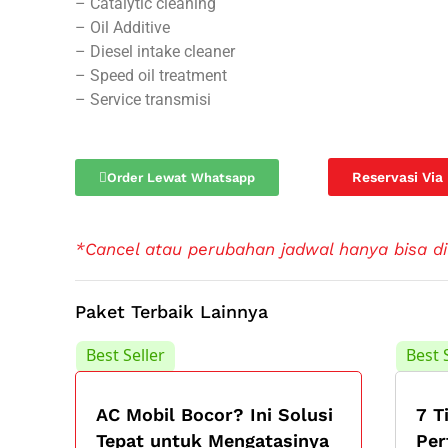
– Catalytic cleaning
– Oil Additive
– Diesel intake cleaner
– Speed oil treatment
– Service transmisi
Reservasi Via
Order Lewat Whatsapp
*Cancel atau perubahan jadwal hanya bisa di
Paket Terbaik Lainnya
Best Seller
Best 
AC Mobil Bocor? Ini Solusi
7 T
Tepat untuk Mengatasinya
Per