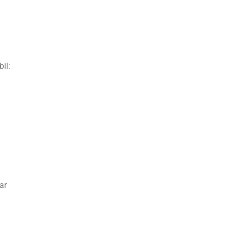
il:
ar