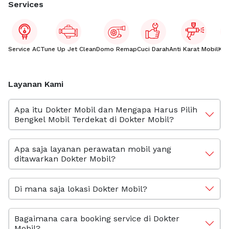
Services
Service AC
Tune Up Jet Clean
Domo Remap
Cuci Darah
Anti Karat Mobil
Kac
Layanan Kami
Apa itu Dokter Mobil dan Mengapa Harus Pilih
Bengkel Mobil Terdekat di Dokter Mobil?
Apa saja layanan perawatan mobil yang
ditawarkan Dokter Mobil?
Di mana saja lokasi Dokter Mobil?
Bagaimana cara booking service di Dokter
Mobil?