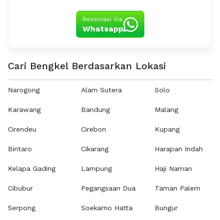
Reservasi Via
Whatsapp
Cari Bengkel Berdasarkan Lokasi
Narogong
Alam Sutera
Solo
Karawang
Bandung
Malang
Cirendeu
Cirebon
Kupang
Bintaro
Cikarang
Harapan Indah
Kelapa Gading
Lampung
Haji Naman
Cibubur
Pegangsaan Dua
Taman Palem
Serpong
Soekarno Hatta
Bungur