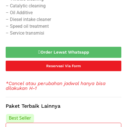
– Catalytic cleaning
– Oil Additive
– Diesel intake cleaner
– Speed oil treatment
– Service transmisi
Order Lewat Whatsapp
Reservasi Via Form
*Cancel atau perubahan jadwal hanya bisa
dilakukan H-1
Paket Terbaik Lainnya
Best Seller
Best Seller