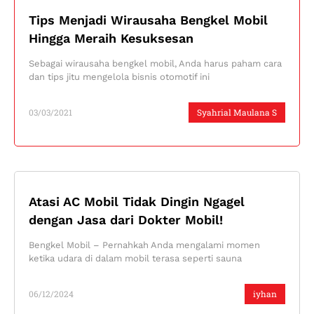
Tips Menjadi Wirausaha Bengkel Mobil
Hingga Meraih Kesuksesan
Sebagai wirausaha bengkel mobil, Anda harus paham cara
dan tips jitu mengelola bisnis otomotif ini
03/03/2021
Syahrial Maulana S
Atasi AC Mobil Tidak Dingin Ngagel
dengan Jasa dari Dokter Mobil!
Bengkel Mobil – Pernahkah Anda mengalami momen
ketika udara di dalam mobil terasa seperti sauna
06/12/2024
iyhan