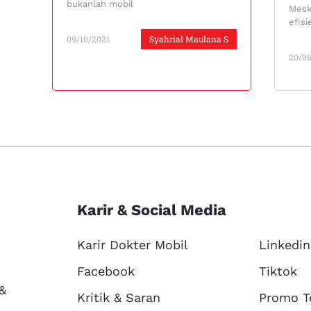
bukanlah mobil
Mesk
efis
09/10/2021
Syahrial Maulana S
20/0
Karir & Social Media
Karir Dokter Mobil
Linkedin
Facebook
Tiktok
 &
Kritik & Saran
Promo T