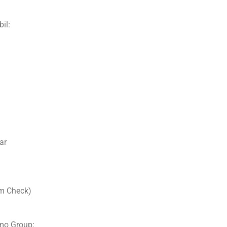
il:
ar
m Check)
mo Group: