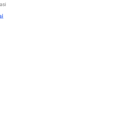
asi
si