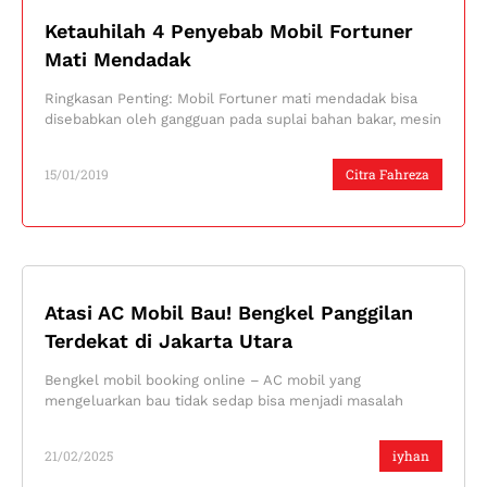
Ketauhilah 4 Penyebab Mobil Fortuner
Mati Mendadak
Ringkasan Penting: Mobil Fortuner mati mendadak bisa
disebabkan oleh gangguan pada suplai bahan bakar, mesin
15/01/2019
Citra Fahreza
Atasi AC Mobil Bau! Bengkel Panggilan
Terdekat di Jakarta Utara
Bengkel mobil booking online – AC mobil yang
mengeluarkan bau tidak sedap bisa menjadi masalah
21/02/2025
iyhan