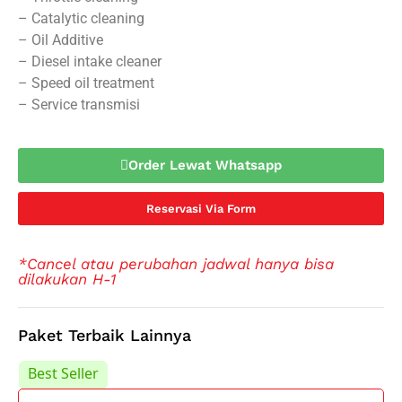
– Catalytic cleaning
– Oil Additive
– Diesel intake cleaner
– Speed oil treatment
– Service transmisi
Order Lewat Whatsapp
Reservasi Via Form
*Cancel atau perubahan jadwal hanya bisa
dilakukan H-1
Paket Terbaik Lainnya
Best Seller
Best Seller