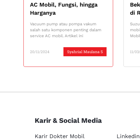
AC Mobil, Fungsi, hingga
Be
Harganya
di 
Vacuum pump atau pompa vakum
Suzuk
salah satu komponen penting dalam
mobi
service AC mobil. Artikel ini
Mobil
20/11/2024
Syahrial Maulana S
11/03
Karir & Social Media
Karir Dokter Mobil
Linkedin