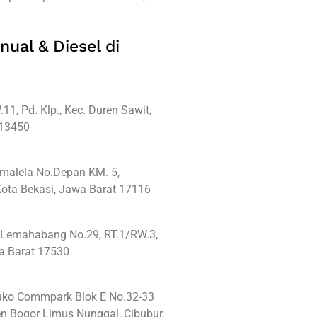
nual & Diesel di
11, Pd. Klp., Kec. Duren Sawit,
 13450
imalela No.Depan KM. 5,
ota Bekasi, Jawa Barat 17116
a Lemahabang No.29, RT.1/RW.3,
wa Barat 17530
Ruko Commpark Blok E No.32-33
n Bogor Limus Nunggal, Cibubur,