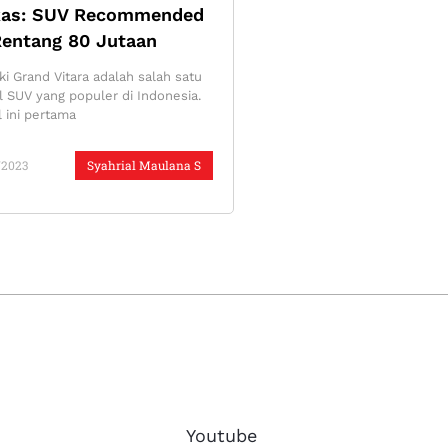
kas: SUV Recommended
Rentang 80 Jutaan
i Grand Vitara adalah salah satu
l SUV yang populer di Indonesia.
 ini pertama
/2023
Syahrial Maulana S
Youtube