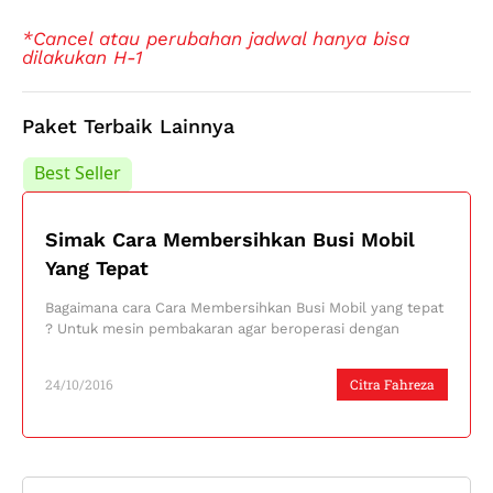
*Cancel atau perubahan jadwal hanya bisa
dilakukan H-1
Paket Terbaik Lainnya
Best Seller
Best Seller
Simak Cara Membersihkan Busi Mobil
Yang Tepat
Bagaimana cara Cara Membersihkan Busi Mobil yang tepat
? Untuk mesin pembakaran agar beroperasi dengan
24/10/2016
Citra Fahreza