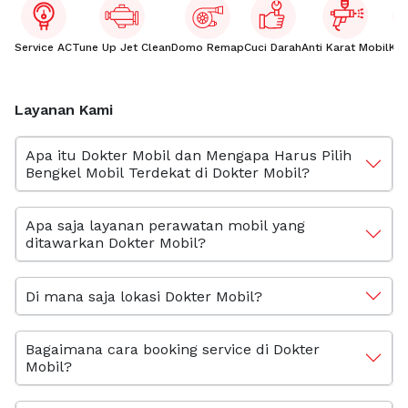
Service AC
Tune Up Jet Clean
Domo Remap
Cuci Darah
Anti Karat Mobil
Kac
Layanan Kami
Apa itu Dokter Mobil dan Mengapa Harus Pilih
Bengkel Mobil Terdekat di Dokter Mobil?
Apa saja layanan perawatan mobil yang
ditawarkan Dokter Mobil?
Di mana saja lokasi Dokter Mobil?
Bagaimana cara booking service di Dokter
Mobil?