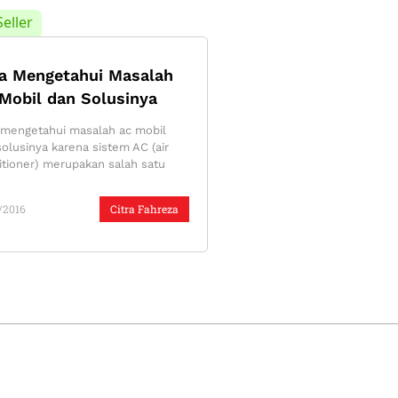
Seller
a Mengetahui Masalah
Mobil dan Solusinya
 mengetahui masalah ac mobil
olusinya karena sistem AC (air
itioner) merupakan salah satu
/2016
Citra Fahreza