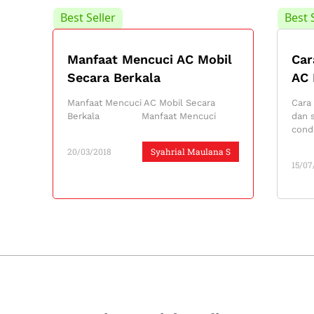
Best Seller
Best 
Manfaat Mencuci AC Mobil
Car
Secara Berkala
AC 
Manfaat Mencuci AC Mobil Secara
Cara
Berkala Manfaat Mencuci
dan s
cond
20/03/2018
Syahrial Maulana S
15/07