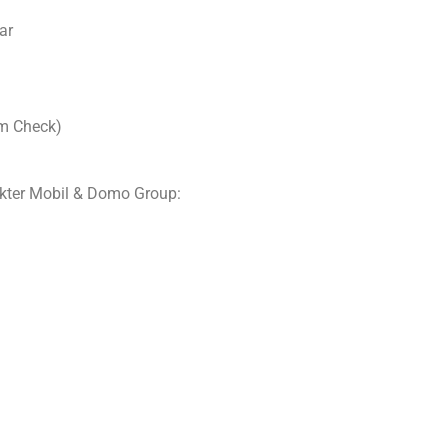
ar
m Check)
okter Mobil & Domo Group: