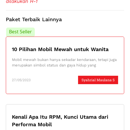
dilakukan H-1
Paket Terbaik Lainnya
Best Seller
Best Seller
10 Pilihan Mobil Mewah untuk Wanita
Mobil mewah bukan hanya sekadar kendaraan, tetapi juga
merupakan simbol status dan gaya hidup yang
27/05/2023
Syahrial Maulana S
Kenali Apa Itu RPM, Kunci Utama dari
Performa Mobil