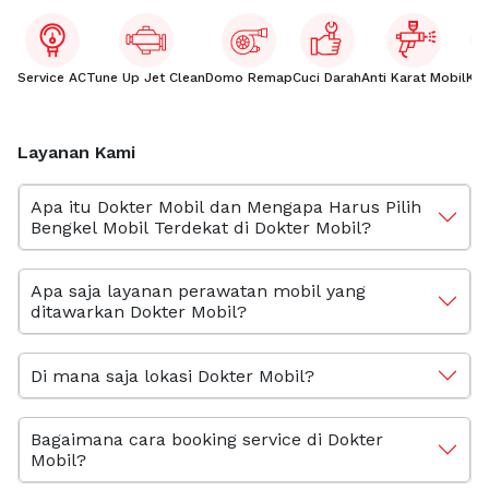
Service AC
Tune Up Jet Clean
Domo Remap
Cuci Darah
Anti Karat Mobil
Kac
Layanan Kami
Apa itu Dokter Mobil dan Mengapa Harus Pilih
Bengkel Mobil Terdekat di Dokter Mobil?
Apa saja layanan perawatan mobil yang
ditawarkan Dokter Mobil?
Di mana saja lokasi Dokter Mobil?
Bagaimana cara booking service di Dokter
Mobil?