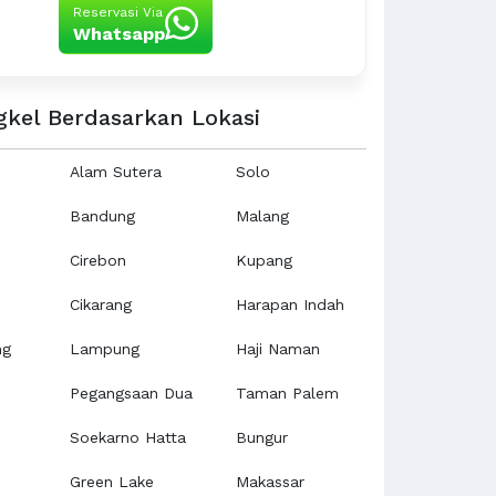
Reservasi Via
Whatsapp
gkel Berdasarkan Lokasi
Alam Sutera
Solo
Bandung
Malang
Cirebon
Kupang
Cikarang
Harapan Indah
ng
Lampung
Haji Naman
Pegangsaan Dua
Taman Palem
Soekarno Hatta
Bungur
Green Lake
Makassar