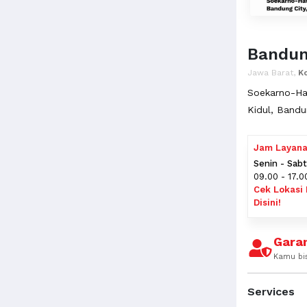
Bandu
Jawa Barat,
K
Soekarno-Ha
Kidul, Bandu
Jam Layan
Senin - Sab
09.00 - 17.0
Cek Lokasi
Disini!
Garan
Kamu bi
Services