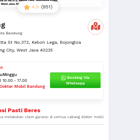
4.9
(951)
ng
ota Bandung
tta St No.372, Kebon Lega, Bojongloa
ng City, West Java 40235
an
tu
Minggu
Booking Via
0
10.00 - 17.00
Whatsapp
 Dokter Mobil Bandung
si Pasti Beres
sa melakukan claim garansi di semua cabang dokter mobil