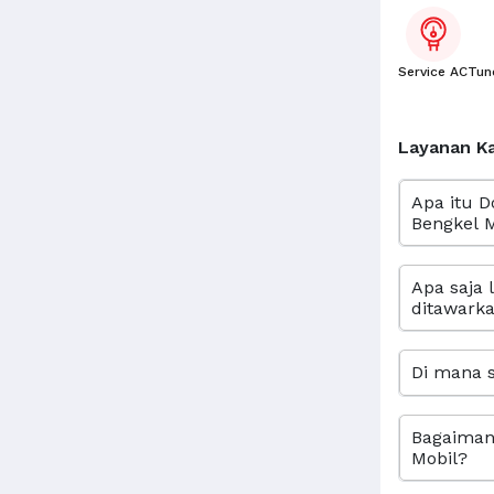
Service AC
Tun
Layanan K
Apa itu D
Bengkel M
Apa saja 
ditawarka
Di mana s
Bagaimana
Mobil?