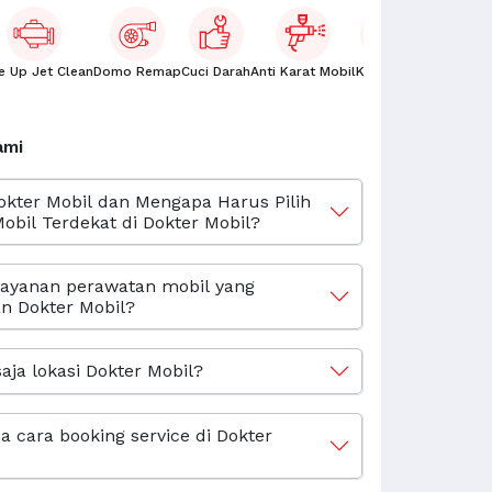
e Up Jet Clean
Domo Remap
Cuci Darah
Anti Karat Mobil
Kaca Film
Oli Mobil
ami
okter Mobil dan Mengapa Harus Pilih
obil Terdekat di Dokter Mobil?
layanan perawatan mobil yang
n Dokter Mobil?
aja lokasi Dokter Mobil?
 cara booking service di Dokter