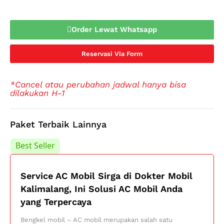
Order Lewat Whatsapp
Reservasi Via Form
*Cancel atau perubahan jadwal hanya bisa
dilakukan H-1
Paket Terbaik Lainnya
Best Seller
Best Seller
Service AC Mobil Sirga di Dokter Mobil
Kalimalang, Ini Solusi AC Mobil Anda
yang Terpercaya
Bengkel mobil – AC mobil merupakan salah satu