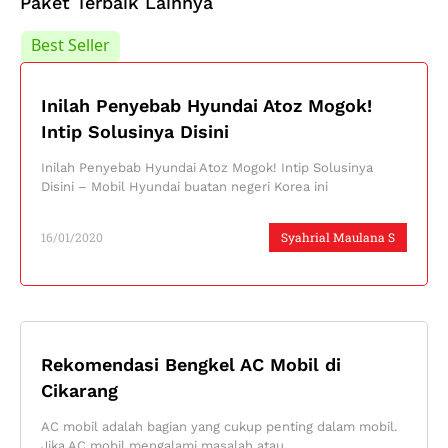
Paket Terbaik Lainnya
Best Seller
Best Seller
Inilah Penyebab Hyundai Atoz Mogok!
Intip Solusinya Disini
Inilah Penyebab Hyundai Atoz Mogok! Intip Solusinya
Disini – Mobil Hyundai buatan negeri Korea ini
16/01/2020
Syahrial Maulana S
Rekomendasi Bengkel AC Mobil di
Cikarang
AC mobil adalah bagian yang cukup penting dalam mobil.
Jika AC mobil mengalami masalah atau