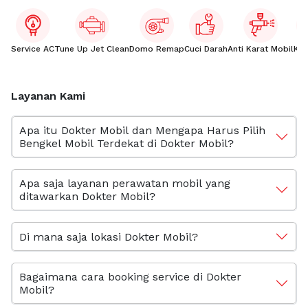
Service AC
Tune Up Jet Clean
Domo Remap
Cuci Darah
Anti Karat Mobil
Kac
Layanan Kami
Apa itu Dokter Mobil dan Mengapa Harus Pilih
Bengkel Mobil Terdekat di Dokter Mobil?
Apa saja layanan perawatan mobil yang
ditawarkan Dokter Mobil?
Di mana saja lokasi Dokter Mobil?
Bagaimana cara booking service di Dokter
Mobil?