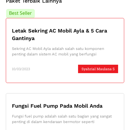
Paket Terbaik Lainnya
Best Seller
Best Seller
Letak Sekring AC Mobil Ayla & 5 Cara
Gantinya
Sekring AC Mobil Ayla adalah salah satu komponen
penting dalam sistem AC mobil yang berfungsi
10/03/2023
Syahrial Maulana S
Fungsi Fuel Pump Pada Mobil Anda
Fungsi fuel pump adalah salah satu bagian yang sangat
penting di dalam kendaraan bermotor seperti