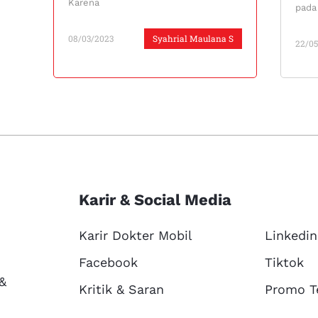
Karena
pada 
08/03/2023
Syahrial Maulana S
22/05
Karir & Social Media
Karir Dokter Mobil
Linkedin
Facebook
Tiktok
 &
Kritik & Saran
Promo T