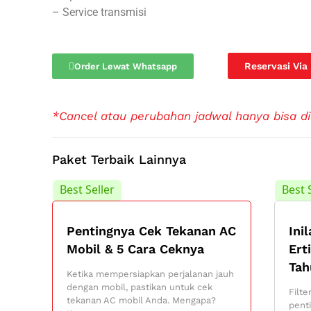
– Service transmisi
Reservasi Via
Order Lewat Whatsapp
*Cancel atau perubahan jadwal hanya bisa di
Paket Terbaik Lainnya
Best Seller
Best 
Pentingnya Cek Tekanan AC
Ini
Mobil & 5 Cara Ceknya
Ert
Tah
Ketika mempersiapkan perjalanan jauh
dengan mobil, pastikan untuk cek
Filt
tekanan AC mobil Anda. Mengapa?
pent