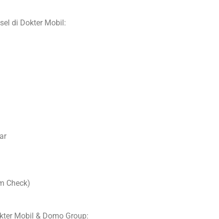
el di Dokter Mobil:
ar
m Check)
okter Mobil & Domo Group: