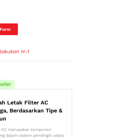
 Form
lakukan H-1
Seller
lah Letak Filter AC
iga, Berdasarkan Tipe &
un
er AC merupakan komponen
ing dalam sistem pendingin udara