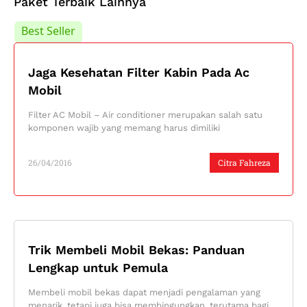
Paket Terbaik Lainnya
Best Seller
Best Seller
Jaga Kesehatan Filter Kabin Pada Ac
Mobil
Filter AC Mobil – Air conditioner merupakan salah satu
komponen wajib yang memang harus dimiliki
26/04/2016
Citra Fahreza
Trik Membeli Mobil Bekas: Panduan
Lengkap untuk Pemula
Membeli mobil bekas dapat menjadi pengalaman yang
menarik, tetapi juga bisa membingungkan, terutama bagi