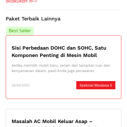
dilakukan H-1
Paket Terbaik Lainnya
Best Seller
Best Seller
Sisi Perbedaan DOHC dan SOHC, Satu
Komponen Penting di Mesin Mobil
Ketika memilih mobil baru, selain dari tampilan luar dan
kenyamanan dalam, pasti Anda juga penasaran
14/04/2023
Syahrial Maulana S
Masalah AC Mobil Keluar Asap –