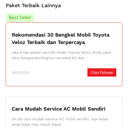
Paket Terbaik Lainnya
Best Seller
Best Seller
Rekomendasi 30 Bengkel Mobil Toyota
Veloz Terbaik dan Terpercaya
Jika Anda adalah pemilik mobil Toyota Veloz, Anda pasti
tahu betapa pentingnya merawat AC dan
28/11/2023
Citra Fahreza
Cara Mudah Service AC Mobil Sendiri
Ini dia cara mudah service AC mobil sendiri. Tapi kalau
anda tidak mau repot, bawa