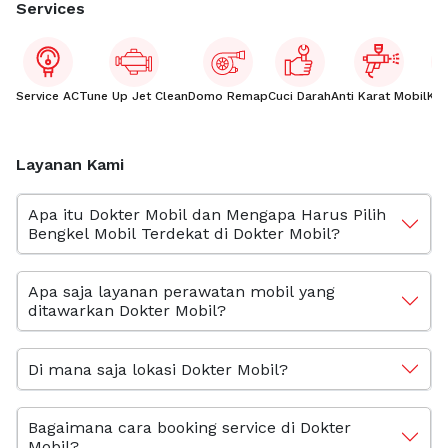
Services
Service AC
Tune Up Jet Clean
Domo Remap
Cuci Darah
Anti Karat Mobil
Kac
Layanan Kami
Apa itu Dokter Mobil dan Mengapa Harus Pilih
Bengkel Mobil Terdekat di Dokter Mobil?
Apa saja layanan perawatan mobil yang
ditawarkan Dokter Mobil?
Di mana saja lokasi Dokter Mobil?
Bagaimana cara booking service di Dokter
Mobil?