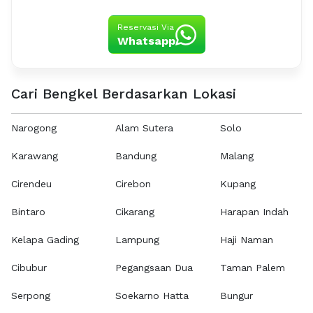
Reservasi Via
Whatsapp
Cari Bengkel Berdasarkan Lokasi
Narogong
Alam Sutera
Solo
Karawang
Bandung
Malang
Cirendeu
Cirebon
Kupang
Bintaro
Cikarang
Harapan Indah
Kelapa Gading
Lampung
Haji Naman
Cibubur
Pegangsaan Dua
Taman Palem
Serpong
Soekarno Hatta
Bungur