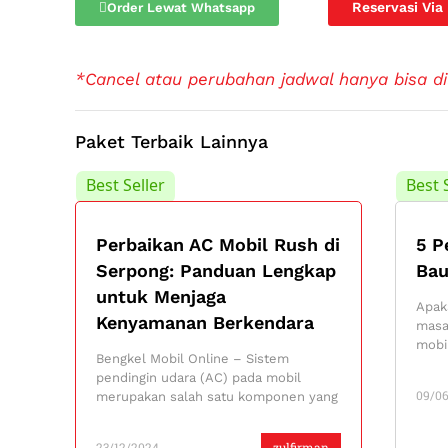
Reservasi Via
Order Lewat Whatsapp
*Cancel atau perubahan jadwal hanya bisa di
Paket Terbaik Lainnya
Best Seller
Best 
Perbaikan AC Mobil Rush di
5 P
Serpong: Panduan Lengkap
Bau
untuk Menjaga
Apak
Kenyamanan Berkendara
masa
mobi
Bengkel Mobil Online – Sistem
pendingin udara (AC) pada mobil
09/0
merupakan salah satu komponen yang
23/12/2024
zulfirman