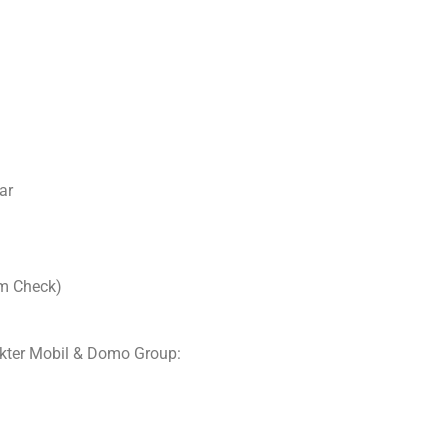
ar
m Check)
okter Mobil & Domo Group: