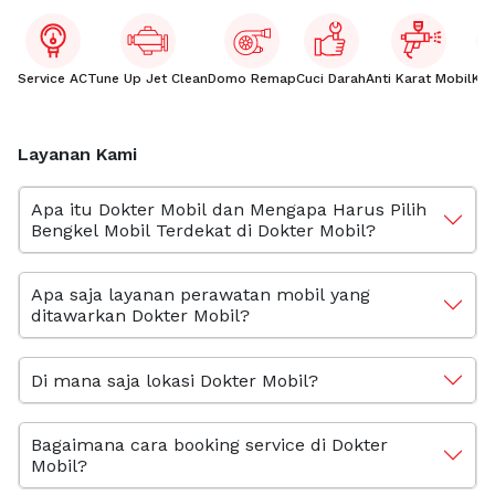
Service AC
Tune Up Jet Clean
Domo Remap
Cuci Darah
Anti Karat Mobil
Kac
Layanan Kami
Apa itu Dokter Mobil dan Mengapa Harus Pilih
Bengkel Mobil Terdekat di Dokter Mobil?
Apa saja layanan perawatan mobil yang
ditawarkan Dokter Mobil?
Di mana saja lokasi Dokter Mobil?
Bagaimana cara booking service di Dokter
Mobil?