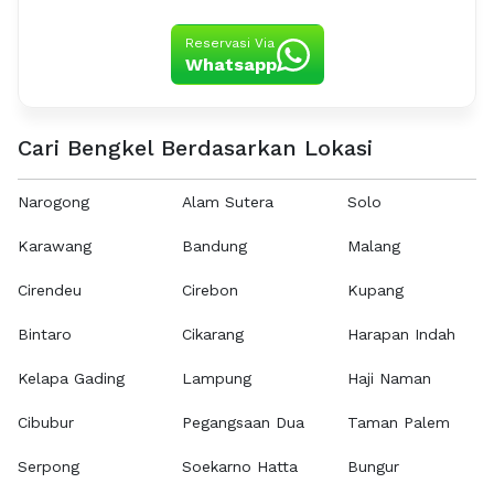
Reservasi Via
Whatsapp
Cari Bengkel Berdasarkan Lokasi
Narogong
Alam Sutera
Solo
Karawang
Bandung
Malang
Cirendeu
Cirebon
Kupang
Bintaro
Cikarang
Harapan Indah
Kelapa Gading
Lampung
Haji Naman
Cibubur
Pegangsaan Dua
Taman Palem
Serpong
Soekarno Hatta
Bungur