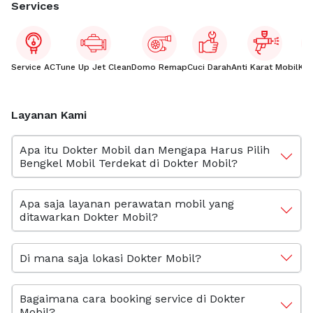
Services
Service AC
Tune Up Jet Clean
Domo Remap
Cuci Darah
Anti Karat Mobil
Kac
Layanan Kami
Apa itu Dokter Mobil dan Mengapa Harus Pilih
Bengkel Mobil Terdekat di Dokter Mobil?
Apa saja layanan perawatan mobil yang
ditawarkan Dokter Mobil?
Di mana saja lokasi Dokter Mobil?
Bagaimana cara booking service di Dokter
Mobil?