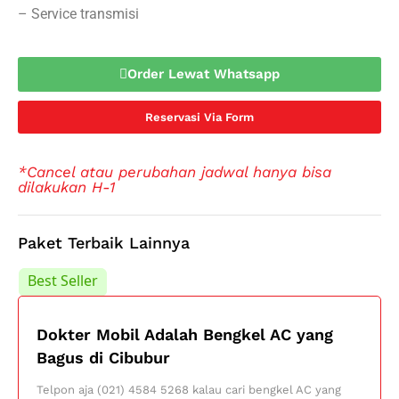
– Service transmisi
Order Lewat Whatsapp
Reservasi Via Form
*Cancel atau perubahan jadwal hanya bisa
dilakukan H-1
Paket Terbaik Lainnya
Best Seller
Best Seller
Dokter Mobil Adalah Bengkel AC yang
Bagus di Cibubur
Telpon aja (021) 4584 5268 kalau cari bengkel AC yang