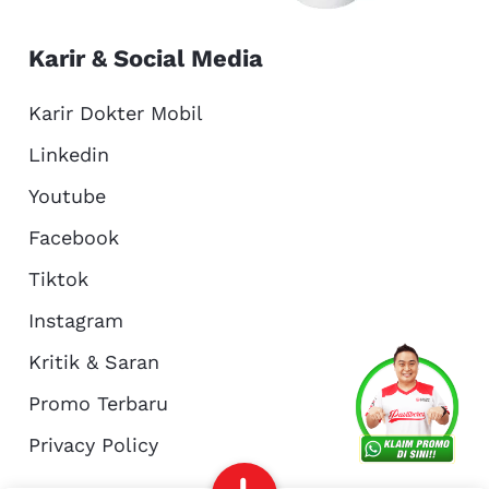
Karir & Social Media
Karir Dokter Mobil
Linkedin
Youtube
Facebook
Tiktok
Instagram
Kritik & Saran
Services
Promo
Location
About Us
Promo Terbaru
Privacy Policy
Complain
Reservasi
Article
Pro Tips