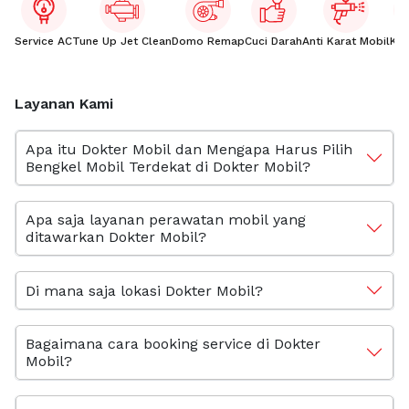
Service AC
Tune Up Jet Clean
Domo Remap
Cuci Darah
Anti Karat Mobil
Kac
Layanan Kami
Apa itu Dokter Mobil dan Mengapa Harus Pilih
Bengkel Mobil Terdekat di Dokter Mobil?
Apa saja layanan perawatan mobil yang
ditawarkan Dokter Mobil?
Di mana saja lokasi Dokter Mobil?
Bagaimana cara booking service di Dokter
Mobil?