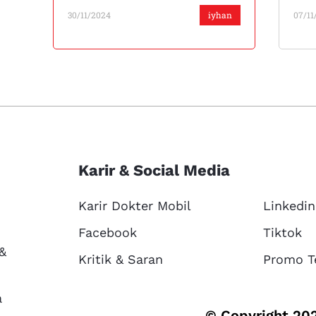
30/11/2024
iyhan
07/11
Karir & Social Media
Karir Dokter Mobil
Linkedin
Facebook
Tiktok
 &
Kritik & Saran
Promo T
a
© Copyright 202