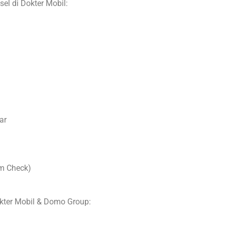
el di Dokter Mobil:
ar
m Check)
okter Mobil & Domo Group: