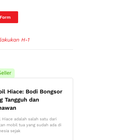
 Form
lakukan H-1
Seller
il Hiace: Bodi Bongsor
g Tangguh dan
nawan
 Hiace adalah salah satu dari
tan mobil tua yang sudah ada di
nesia sejak