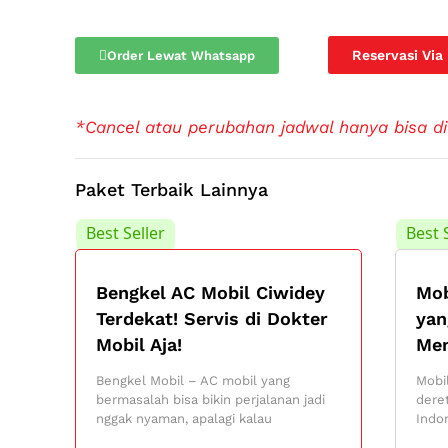
Reservasi Via
Order Lewat Whatsapp
*Cancel atau perubahan jadwal hanya bisa di
Paket Terbaik Lainnya
Best Seller
Best 
Bengkel AC Mobil Ciwidey
Mob
Terdekat! Servis di Dokter
yan
Mobil Aja!
Me
Bengkel Mobil – AC mobil yang
Mobil
bermasalah bisa bikin perjalanan jadi
dere
nggak nyaman, apalagi kalau
Indo