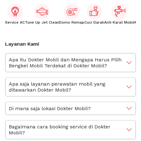
Service AC
Tune Up Jet Clean
Domo Remap
Cuci Darah
Anti Karat Mobil
Kac
Layanan Kami
Apa itu Dokter Mobil dan Mengapa Harus Pilih
Bengkel Mobil Terdekat di Dokter Mobil?
Apa saja layanan perawatan mobil yang
ditawarkan Dokter Mobil?
Di mana saja lokasi Dokter Mobil?
Bagaimana cara booking service di Dokter
Mobil?