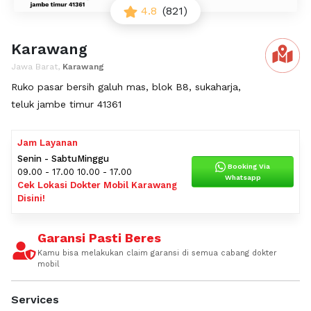
4.8
(821)
Karawang
Jawa Barat,
Karawang
Ruko pasar bersih galuh mas, blok B8, sukaharja,
teluk jambe timur 41361
Jam Layanan
Senin - Sabtu
Minggu
Booking Via
09.00 - 17.00
10.00 - 17.00
Whatsapp
Cek Lokasi Dokter Mobil Karawang
Disini!
Garansi Pasti Beres
Kamu bisa melakukan claim garansi di semua cabang dokter
mobil
Services