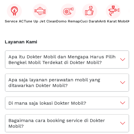
Service AC
Tune Up Jet Clean
Domo Remap
Cuci Darah
Anti Karat Mobil
Kac
Layanan Kami
Apa itu Dokter Mobil dan Mengapa Harus Pilih
Bengkel Mobil Terdekat di Dokter Mobil?
Apa saja layanan perawatan mobil yang
ditawarkan Dokter Mobil?
Di mana saja lokasi Dokter Mobil?
Bagaimana cara booking service di Dokter
Mobil?