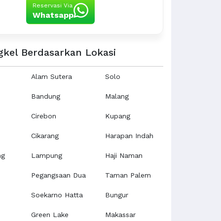
Reservasi Via
Whatsapp
gkel Berdasarkan Lokasi
Alam Sutera
Solo
Bandung
Malang
Cirebon
Kupang
Cikarang
Harapan Indah
ng
Lampung
Haji Naman
Pegangsaan Dua
Taman Palem
Soekarno Hatta
Bungur
Green Lake
Makassar