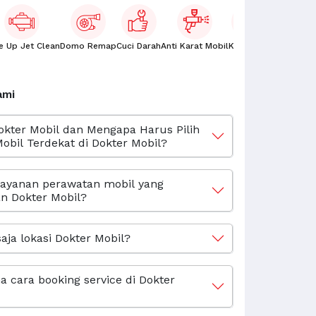
e Up Jet Clean
Domo Remap
Cuci Darah
Anti Karat Mobil
Kaca Film
Oli Mobil
ami
okter Mobil dan Mengapa Harus Pilih
obil Terdekat di Dokter Mobil?
layanan perawatan mobil yang
n Dokter Mobil?
aja lokasi Dokter Mobil?
 cara booking service di Dokter