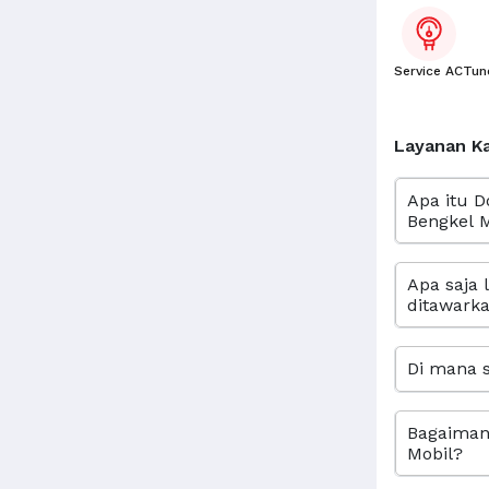
Service AC
Tun
Layanan K
Apa itu D
Bengkel M
Apa saja 
ditawarka
Di mana s
Bagaimana
Mobil?