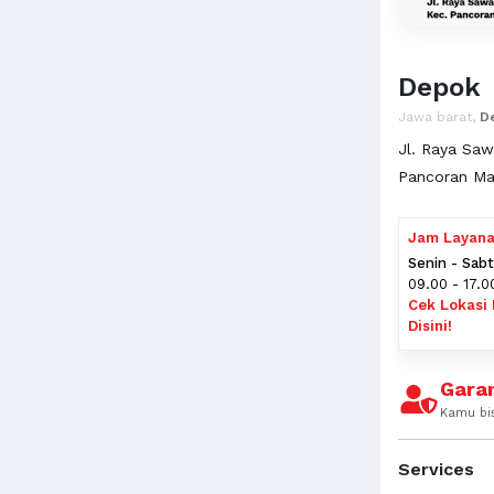
Depok
Jawa barat,
D
Jl. Raya Sa
Pancoran Ma
Jam Layan
Senin - Sab
09.00 - 17.0
Cek Lokasi 
Disini!
Garan
Kamu bi
Services