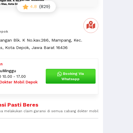
4.8
(829)
epok
wangan Blk. K No.kav.286, Mampang, Kec.
s, Kota Depok, Jawa Barat 16436
an
tu
Minggu
Booking Via
0
10.00 - 17.00
Whatsapp
Dokter Mobil Depok
si Pasti Beres
sa melakukan claim garansi di semua cabang dokter mobil