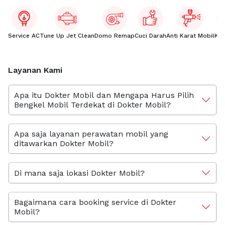
Service AC
Tune Up Jet Clean
Domo Remap
Cuci Darah
Anti Karat Mobil
Kac
Layanan Kami
Apa itu Dokter Mobil dan Mengapa Harus Pilih
Bengkel Mobil Terdekat di Dokter Mobil?
Apa saja layanan perawatan mobil yang
ditawarkan Dokter Mobil?
Di mana saja lokasi Dokter Mobil?
Bagaimana cara booking service di Dokter
Mobil?