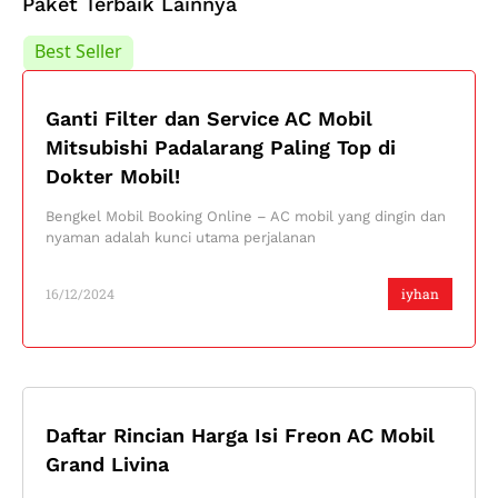
Paket Terbaik Lainnya
Best Seller
Best Seller
Ganti Filter dan Service AC Mobil
Mitsubishi Padalarang Paling Top di
Dokter Mobil!
Bengkel Mobil Booking Online – AC mobil yang dingin dan
nyaman adalah kunci utama perjalanan
16/12/2024
iyhan
Daftar Rincian Harga Isi Freon AC Mobil
Grand Livina