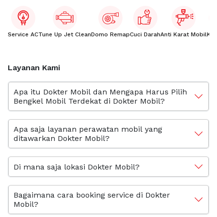
Service AC
Tune Up Jet Clean
Domo Remap
Cuci Darah
Anti Karat Mobil
Kac
Layanan Kami
Apa itu Dokter Mobil dan Mengapa Harus Pilih
Bengkel Mobil Terdekat di Dokter Mobil?
Apa saja layanan perawatan mobil yang
ditawarkan Dokter Mobil?
Di mana saja lokasi Dokter Mobil?
Bagaimana cara booking service di Dokter
Mobil?