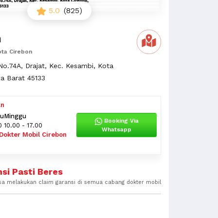
5.0
(825)
n
ota Cirebon
No.74A, Drajat, Kec. Kesambi, Kota
a Barat 45133
an
tu
Minggu
Booking Via
0
10.00 - 17.00
Whatsapp
Dokter Mobil Cirebon
si Pasti Beres
sa melakukan claim garansi di semua cabang dokter mobil