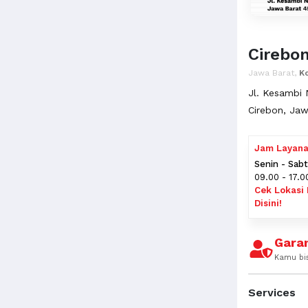
Cirebo
Jawa Barat,
K
Jl. Kesambi 
Cirebon, Jaw
Jam Layan
Senin - Sab
09.00 - 17.0
Cek Lokasi 
Disini!
Garan
Kamu bi
Services