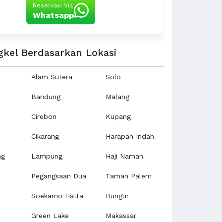
Reservasi Via
Whatsapp
gkel Berdasarkan Lokasi
Alam Sutera
Solo
Bandung
Malang
Cirebon
Kupang
Cikarang
Harapan Indah
ng
Lampung
Haji Naman
Pegangsaan Dua
Taman Palem
Soekarno Hatta
Bungur
Green Lake
Makassar