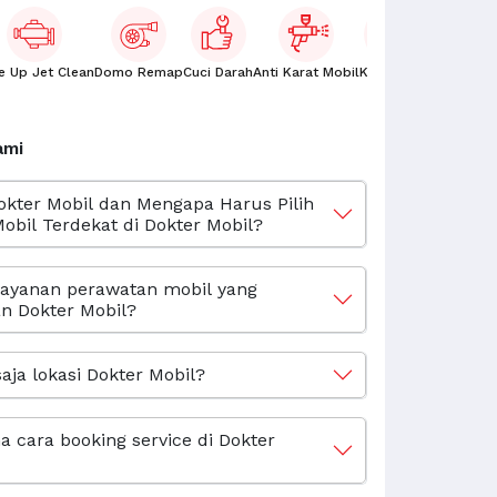
e Up Jet Clean
Domo Remap
Cuci Darah
Anti Karat Mobil
Kaca Film
Oli Mobil
ami
okter Mobil dan Mengapa Harus Pilih
obil Terdekat di Dokter Mobil?
layanan perawatan mobil yang
n Dokter Mobil?
aja lokasi Dokter Mobil?
 cara booking service di Dokter