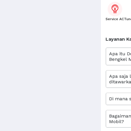
Service AC
Tun
Layanan K
Apa itu D
Bengkel M
Apa saja 
ditawarka
Di mana s
Bagaimana
Mobil?