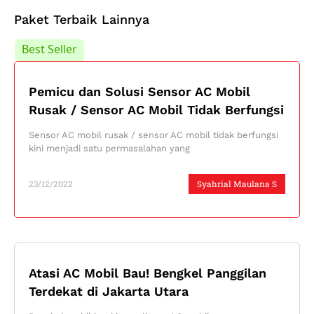
Paket Terbaik Lainnya
Best Seller
Best Seller
Pemicu dan Solusi Sensor AC Mobil
Rusak / Sensor AC Mobil Tidak Berfungsi
Sensor AC mobil rusak / sensor AC mobil tidak berfungsi
kini menjadi satu permasalahan yang
23/12/2022
Syahrial Maulana S
Atasi AC Mobil Bau! Bengkel Panggilan
Terdekat di Jakarta Utara