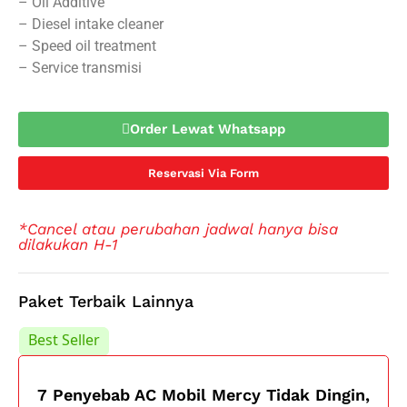
– Oil Additive
– Diesel intake cleaner
– Speed oil treatment
– Service transmisi
Order Lewat Whatsapp
Reservasi Via Form
*Cancel atau perubahan jadwal hanya bisa
dilakukan H-1
Paket Terbaik Lainnya
Best Seller
Best Seller
7 Penyebab AC Mobil Mercy Tidak Dingin,