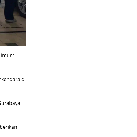
Timur?
rkendara di
 Surabaya
berikan