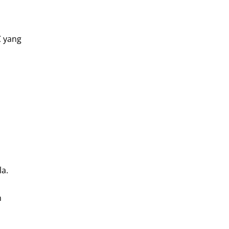
C yang
la.
n