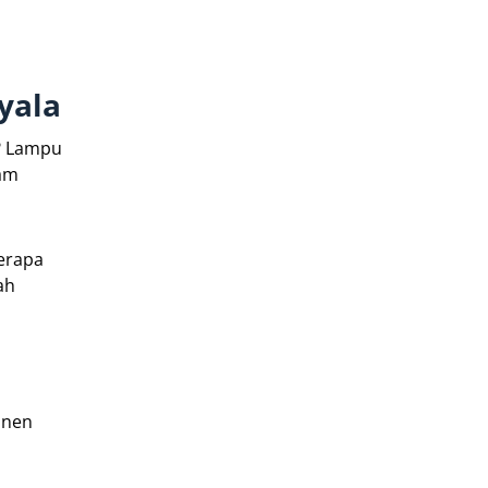
yala
? Lampu
lam
berapa
ah
onen