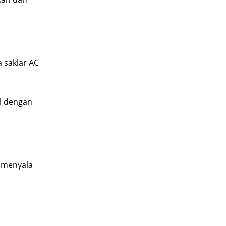
 saklar AC
el dengan
k menyala