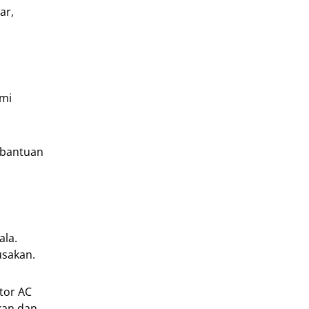
ar,
ami
 bantuan
ala.
usakan.
tor AC
kan dan