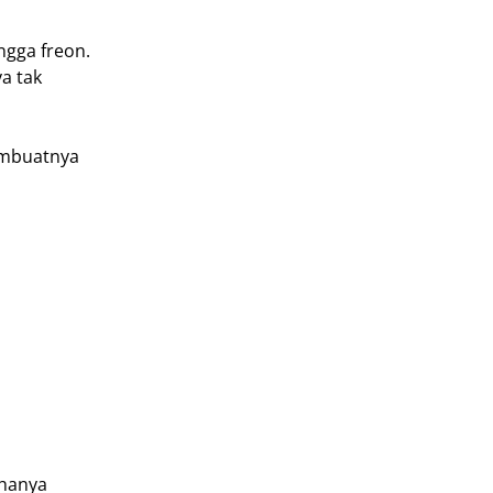
ngga freon.
a tak
embuatnya
 hanya