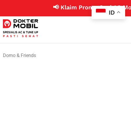
📢 Klaim Promo Cuci AC Mobil 99 
ID
Domo & Friends