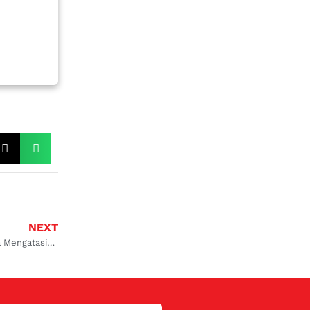
NEXT
Kondensor AC Mobil Bocor dan Cara Mengatasinya