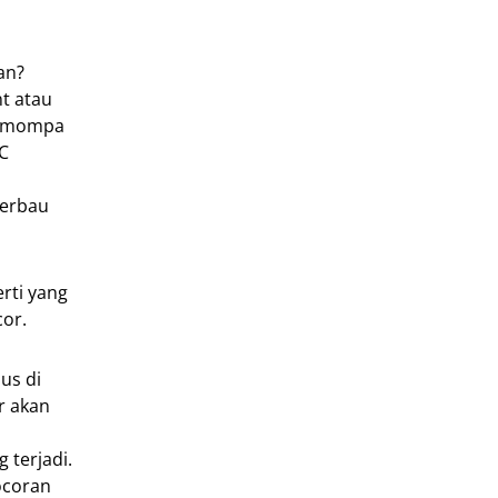
an?
t atau
 memompa
C
berbau
rti yang
cor.
us di
r akan
 terjadi.
ocoran