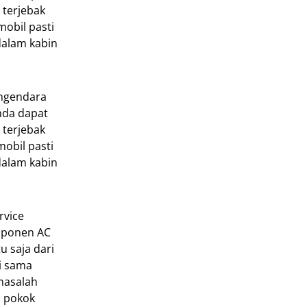
 terjebak
mobil pasti
dalam kabin
engendara
nda dapat
 terjebak
mobil pasti
dalam kabin
rvice
omponen AC
u saja dari
i sama
 masalah
n pokok