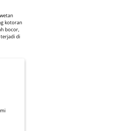
awetan
ng kotoran
ah bocor,
erjadi di
ami