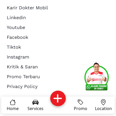
Karir Dokter Mobil
Linkedin
Youtube
Facebook
Tiktok
Instagram
Kritik & Saran
Services
Promo
Location
About Us
Promo Terbaru
Privacy Policy
Complain
Reservasi
Article
Pro Tips
© Copyright 2026 - Dokter Mobil Indonesia
Home
Services
Promo
Location