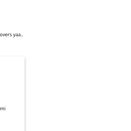
vers yaa..
ami