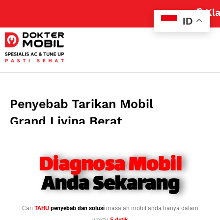
📢 Klaim P
ID
Penyebab Tarikan Mobil
Grand Livina Berat
August 30, 2024
2:03 pm
Diagnosa Mobil
Anda Sekarang
Cari
TAHU
penyebab dan solusi
masalah mobil anda hanya dalam