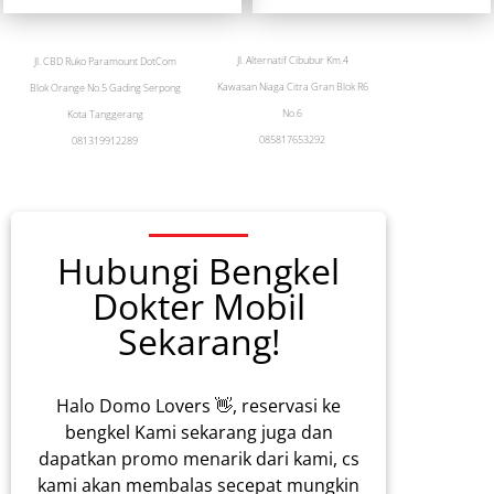
Jl. Alternatif Cibubur Km.4
Jl. CBD Ruko Paramount DotCom
Kawasan Niaga Citra Gran Blok R6
Blok Orange No.5 Gading Serpong
No.6
Kota Tanggerang
085817653292
081319912289
Hubungi Bengkel
Dokter Mobil
Sekarang!
Halo Domo Lovers 👋, reservasi ke
bengkel Kami sekarang juga dan
dapatkan promo menarik dari kami, cs
kami akan membalas secepat mungkin