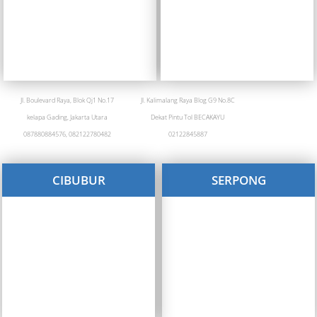
Jl. Boulevard Raya, Blok Qj1 No.17
Jl. Kalimalang Raya Blog G9 No.8C
kelapa Gading, Jakarta Utara
Dekat Pintu Tol BECAKAYU
087880884576, 082122780482
02122845887
CIBUBUR
SERPONG