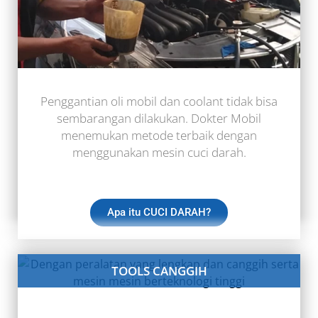
Penggantian oli mobil dan coolant tidak bisa
sembarangan dilakukan. Dokter Mobil
menemukan metode terbaik dengan
menggunakan mesin cuci darah.
Apa itu CUCI DARAH?
TOOLS CANGGIH