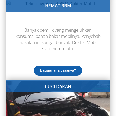
HEMAT BBM
Banyak pemilik yang mengeluhkan
konsumsi bahan bakar mobilnya. Penyebab
masalah ini sangat banyak. Dokter Mobil
siap membantu.
Bagaimana caranya?
CUCI DARAH