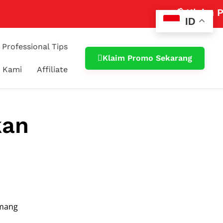
📢 Klaim Promo C
ID
Professional Tips
Klaim Promo Sekarang
 Kami
Affiliate
kan
emang