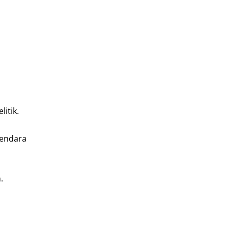
itik.
kendara
.