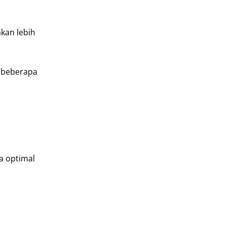
akan lebih
h beberapa
a optimal