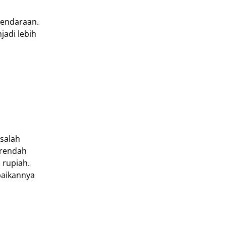
kendaraan.
jadi lebih
asalah
 rendah
 rupiah.
baikannya