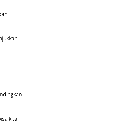
edan
njukkan
andingkan
isa kita