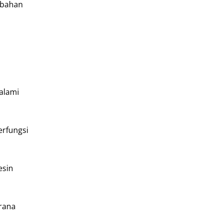
 bahan
alami
erfungsi
esin
arana